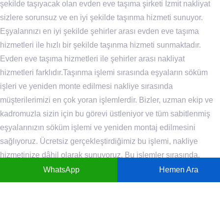
şekilde taşıyacak olan evden eve taşıma şirketi İzmit nakliyat
sizlere sorunsuz ve en iyi şekilde taşınma hizmeti sunuyor.
Eşyalarınızı en iyi şekilde şehirler arası evden eve taşıma
hizmetleri ile hızlı bir şekilde taşınma hizmeti sunmaktadır.
Evden eve taşıma hizmetleri ile şehirler arası nakliyat
hizmetleri farklıdır.Taşınma işlemi sırasında eşyaların söküm
işleri ve yeniden monte edilmesi nakliye sırasında
müşterilerimizi en çok yoran işlemlerdir. Bizler, uzman ekip ve
kadromuzla sizin için bu görevi üstleniyor ve tüm sabitlenmiş
eşyalarınızın söküm işlemi ve yeniden montaj edilmesini
sağlıyoruz. Ücretsiz gerçekleştirdiğimiz bu işlemi, nakliye
hizmetinize dâhil olarak sunuyoruz. Bu işlemler sırasında,
tecrübeli personellerimiz ile duruma uygun aletlerimizi
WhatsApp
Hemen Ara
yanımızda bulundurarak bir yandan taşıma işlemini
gerçekleştirirken bir yandan da monte edilmiş eşyalarınızın
sökümünü ve kurulumunu gerçekleştiriyoruz.Şehirler arası